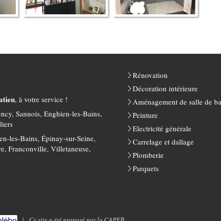
Rénovation
Décoration intérieure
atien
, à votre service !
Aménagement de salle de ba
ncy, Sannois, Enghien-les-Bains,
Peinture
liers
Electricité générale
n-les-Bains, Épinay-sur-Seine,
Carrelage et dallage
e, Franconville, Villetaneuse,
Plomberie
Parquets
|
Ce site a été proposé par la
CAPEB