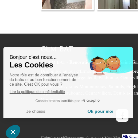
GLM BAT
Rénovation - Décoration Saint-Gr
© GLM BAT -
Disponible autour d'Ermont, Soisy-sous-Montmore
Épinay-sur-Seine, Argenteuil, Eaubonne, Gennevil
Ermont, Soisy-sous-Montmorency, Sannois, Enghie
Argenteuil, Eaubonne, Gennevilliers, Deuil-la-Barr
Montmagny
Création et référencement du site par Simplébo